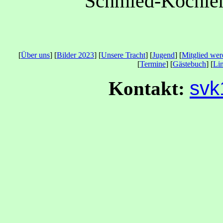
Schmied-Kochler
[
Über uns
] [
Bilder 2023
] [
Unsere Tracht
] [
Jugend
] [
Mitglied we
[
Termine
] [
Gästebuch
] [
Li
svk
Kontakt: