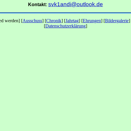
svk1andi@outlook.de
Kontakt:
ied werden] [
Ausschuss
] [
Chronik
] [
Jahrtag
] [
Ehrungen
] [
Bildergalerie
]
[
Datenschutzerklärung
]