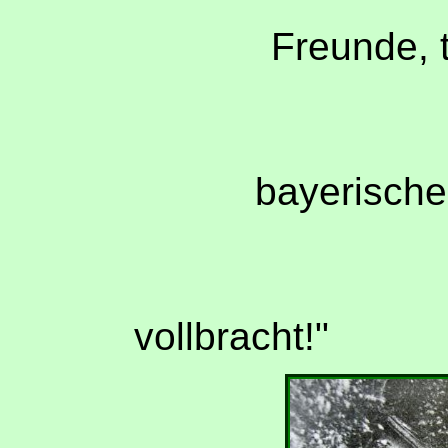
Tre
Freunde, 
Tre
bayerischer
so sei uns
vollbracht!
"