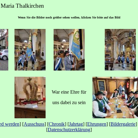
. Maria Thalkirchen
Wenn Sie die Bilder noch größer sehen wollen, klicken Sie bitte auf das Bild
War eine Ehre für
uns dabei zu sein
ied werden
] [
Ausschuss
] [
Chronik
] [
Jahrtag
] [
Ehrungen
] [
Bildergalerie
]
[
Datenschutzerklärung
]