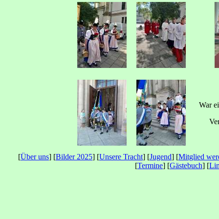
War ei
Ve
[
Über uns
] [
Bilder 2025
] [
Unsere Tracht
] [
Jugend
] [
Mitglied we
[
Termine
] [
Gästebuch
] [
Li