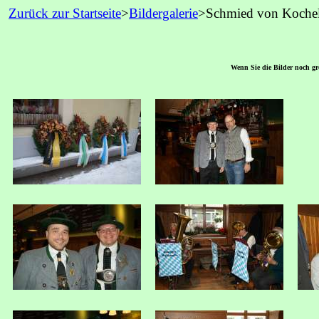
Zurück zur Startseite
>
Bildergalerie
>Schmied von Kochel
Wenn Sie die Bilder noch grö