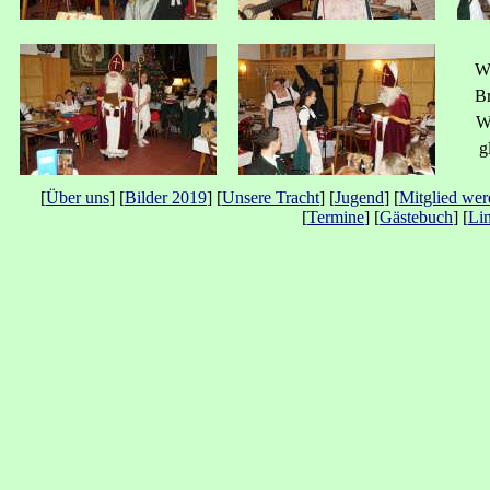
W
Br
W
g
[
Über uns
] [
Bilder 2019
] [
Unsere Tracht
] [
Jugend
] [
Mitglied we
[
Termine
] [
Gästebuch
] [
Li