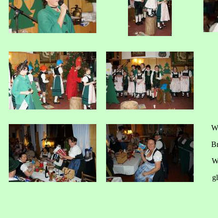
W
Br
W
g